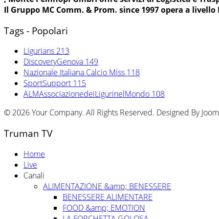
Il Gruppo MC Comm. & Prom. since 1997 opera a livello
Tags - Popolari
Ligurians
213
DiscoveryGenova
149
Nazionale Italiana Calcio Miss
118
SportSupport
115
ALMAssociazionedeiLigurinelMondo
108
© 2026 Your Company. All Rights Reserved. Designed By Joo
Truman TV
Home
Live
Canali
ALIMENTAZIONE &amp; BENESSERE
BENESSERE ALIMENTARE
FOOD &amp; EMOTION
LA FORCHETTA GOLOSA