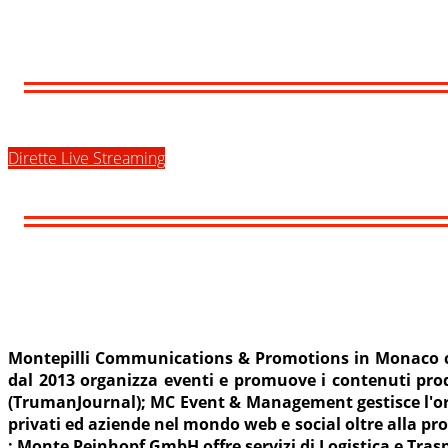
Dirette Live Streaming
Montepilli Communications & Promotions in Monaco cur
dal 2013 organizza eventi e promuove i contenuti pr
(TrumanJournal); MC Event & Management gestisce l'orga
privati ed aziende nel mondo web e social oltre alla prod
; Monte Peinhopf GmbH offre servizi di Logistica e Trasp